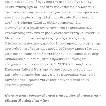
παθήματά τους ταξίδεψαν από την αρχαία Αθήνα ως την
Ελισαβετιανή Αγγλία μέσα στον χρόνο και τις σελίδες των
θεατρικών και λογοτεχνικών έργων, με όχημα την έμπνευση
των δημιουργών και τη μέθεξη των θεατών. Και μέσα από
αυτή τη διαδρομή, άλλαξαν αλλά και έμειναν ίδια.
Η Αντιγόνη κι ο Άμλετ αγωνίζονται για τη δικαίωση των
νεκρών τους απέναντι σε μια εξουσία ανάλγητη και ανέντιμη.
Με κάθε τίμημα, στο όνομα της αγάπης και της τιμής.
Ο Άμλετ και η Αντιγόνη, τρία βοηθητικά πρόσωπα, ο αφηγητής
που ενώνει τα νήματα και ο χορός, βρέθηκαν μπροστά στους
μαθητές και τους εκπαιδευτικούς του ΓΕΛ Διαπολιτισμικής
Εκπαίδευσης Ευόσμου, στους προσκεκλημένους του
προγράμματος Erasmus+ με τίτλο ‘STEAM Strengthens
European Cultural Heritage’ και αργότερα στο κοινό των
μαθητών και εκπαιδευτικών στο 7ο Ευρωπαϊκό Μαθητικό
Συνέδριο της Βερόνας για να θυμίσουν το μέγιστο των
μέγιστων μήνυμα:
Η αγάπη είναι η δύναμη. Η αγάπη είναι ο μύθος. Η αγάπη είναι η
εξουσία. Η αγάπη είναι η ζωή.