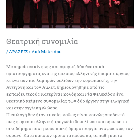
Θεατρική συνομιλία
/
ΔΡΑΣΕΙΣ
/ Από
Makridou
Με σημείο εκκίνησης και αφορμή δύο θεατρικά
αριστουργήματα, ένα της αρχαίας ελληνικής δραματουργίας
κι ένα των πιο λαμπρών σελίδων της ευρωπαϊκής, την
Αντιγόνη και τον Άμλετ, δημιουργήθηκε από τις
εκπαιδευτικούς Κατερίνα Γκολόη και Ρία Φελεκίδου ένα
θεατρικό κείμενο συνομιλίας των δύο έργων στην ελληνική
και στην αγγλική γλώσσα.
Η επιλογή δεν ήταν τυχαία, καθώς είναι κοινώς αποδεκτό
πως η αρχαία ελληνική τραγωδία θεμελίωσε και σήκωσε το
οικοδόμημα που η ευρωπαϊκή δραματουργία ανύψωσε ως τον
ουρανό. Κατά κάποιον τρόπο τα πρόσωπα, τα πάθη και τα