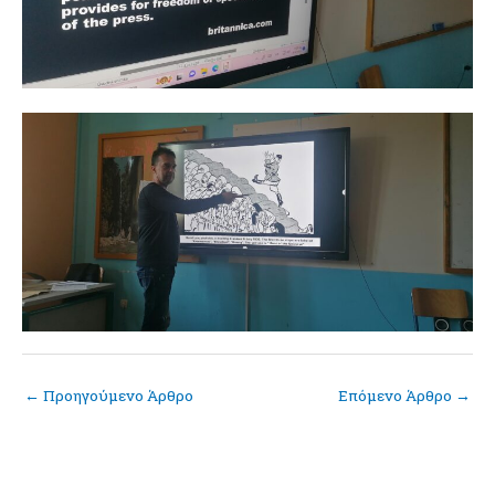
←
Προηγούμενο Άρθρο
Επόμενο Άρθρο
→