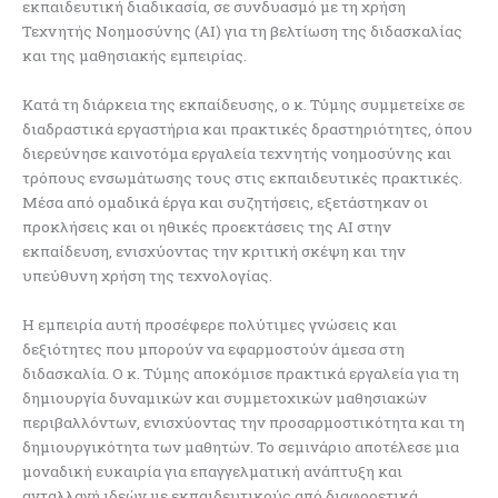
εκπαιδευτική διαδικασία, σε συνδυασμό με τη χρήση
Τεχνητής Νοημοσύνης (AI) για τη βελτίωση της διδασκαλίας
και της μαθησιακής εμπειρίας.
Κατά τη διάρκεια της εκπαίδευσης, ο κ. Τύμης συμμετείχε σε
διαδραστικά εργαστήρια και πρακτικές δραστηριότητες, όπου
διερεύνησε καινοτόμα εργαλεία τεχνητής νοημοσύνης και
τρόπους ενσωμάτωσης τους στις εκπαιδευτικές πρακτικές.
Μέσα από ομαδικά έργα και συζητήσεις, εξετάστηκαν οι
προκλήσεις και οι ηθικές προεκτάσεις της AI στην
εκπαίδευση, ενισχύοντας την κριτική σκέψη και την
υπεύθυνη χρήση της τεχνολογίας.
Η εμπειρία αυτή προσέφερε πολύτιμες γνώσεις και
δεξιότητες που μπορούν να εφαρμοστούν άμεσα στη
διδασκαλία. Ο κ. Τύμης αποκόμισε πρακτικά εργαλεία για τη
δημιουργία δυναμικών και συμμετοχικών μαθησιακών
περιβαλλόντων, ενισχύοντας την προσαρμοστικότητα και τη
δημιουργικότητα των μαθητών. Το σεμινάριο αποτέλεσε μια
μοναδική ευκαιρία για επαγγελματική ανάπτυξη και
ανταλλαγή ιδεών με εκπαιδευτικούς από διαφορετικά