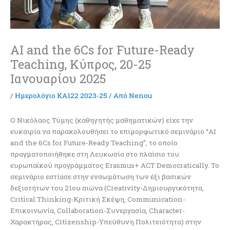
AI and the 6Cs for Future-Ready
Teaching, Κύπρος, 20-25
Ιανουαρίου 2025
/
Ημερολόγιο ΚΑ122 2023-25
/ Από
Nenou
Ο Νικόλαος Τύμης (καθηγητής μαθηματικών) είχε την
ευκαιρία να παρακολουθήσει το επιμορφωτικό σεμινάριο “AI
and the 6Cs for Future-Ready Teaching”, το οποίο
πραγματοποιήθηκε στη Λευκωσία στο πλαίσιο του
ευρωπαϊκού προγράμματος Erasmus+ ACT Democratically. Το
σεμινάριο εστίασε στην ενσωμάτωση των έξι βασικών
δεξιοτήτων του 21ου αιώνα (Creativity-Δημιουργικότητα,
Critical Thinking-Κριτική Σκέψη, Communication-
Επικοινωνία, Collaboration-Συνεργασία, Character-
Χαρακτήρας, Citizenship-Υπεύθυνη Πολιτειότητα) στην