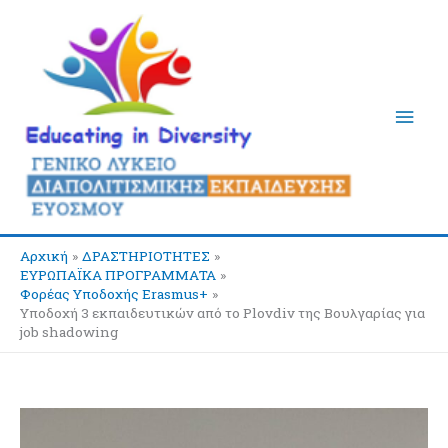
Μετάβαση
Κύρι
στο
περιεχόμενο
Μεν
Αρχική
ΔΡΑΣΤΗΡΙΟΤΗΤΕΣ
ΕΥΡΩΠΑΪΚΑ ΠΡΟΓΡΑΜΜΑΤΑ
Φορέας Υποδοχής Erasmus+
Υποδοχή 3 εκπαιδευτικών από το Plovdiv της Βουλγαρίας για
job shadowing