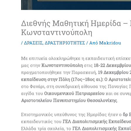
Διεθνής Mαθητική Ημερίδα – 
Κωνσταντινούπολη
/
ΔΡΑΣΕΙΣ
,
ΔΡΑΣΤΗΡΙΟΤΗΤΕΣ
/ Από
Makridou
Με επιτυχία ολοκληρώθηκε η εκπαιδευτική επίσκε
μας στην
Κωνσταντινούπολη
στις
18-22 Δεκεμβρίου
πραγματοποιήθηκε την Παρασκευή,
19 Δεκεμβρίου 
εκπαίδευση στην Πόλη (17ος–18ος αι.): Ο Αριστοτε
στο Φανάρι, στη συνεδριακή αίθουσα της Παναγίας 
αιγίδα του
Οικουμενικού Πατριαρχείου
και σε συνε
Αριστοτελείου Πανεπιστημίου Θεσσαλονίκης
.
Επιστημονικός υπεύθυνος της Ημερίδας ήταν ο
δρ 
εκπαιδευτικός του
ΓΕΛ Διαπολιτισμικής Εκπαίδευ
Ελλάδα τρία σχολεία, το
ΓΕΛ Διαπολιτισμικής Εκπα