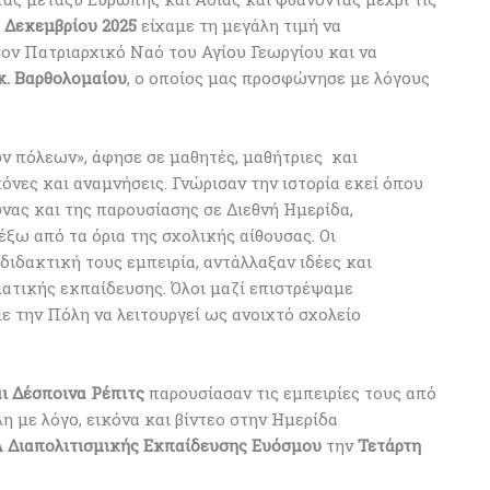
 Δεκεμβρίου 2025
είχαμε τη μεγάλη τιμή να
τον Πατριαρχικό Ναό του Αγίου Γεωργίου και να
κ. Βαρθολομαίου
, ο οποίος μας προσφώνησε με λόγους
 πόλεων», άφησε σε μαθητές, μαθήτριες και
νες και αναμνήσεις. Γνώρισαν την ιστορία εκεί όπου
υνας και της παρουσίασης σε Διεθνή Ημερίδα,
ξω από τα όρια της σχολικής αίθουσας. Οι
διδακτική τους εμπειρία, αντάλλαξαν ιδέες και
ματικής εκπαίδευσης. Όλοι μαζί επιστρέψαμε
με την Πόλη να λειτουργεί ως ανοιχτό σχολείο
ι Δέσποινα Ρέπιτς
παρουσίασαν τις εμπειρίες τους από
 με λόγο, εικόνα και βίντεο στην Ημερίδα
 Διαπολιτισμικής Εκπαίδευσης Ευόσμου
την
Τετάρτη