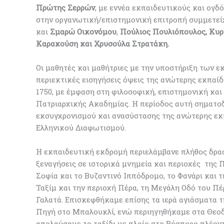
Πρώτης Σερρών
, με εννέα εκπαιδευτικούς και ογδ
στην οργανωτική/επιστημονική επιτροπή συμμετεί
και
Σμαρώ Οικονόμου
,
Πούλιος Πουλιόπουλος, Κυ
Καρακούση και Χρυσούλα Στρατάκη.
Οι μαθητές και μαθήτριες με την υποστήριξη των 
περιεκτικές εισηγήσεις όψεις της ανώτερης εκπαί
1750, με έμφαση στη φιλοσοφική, επιστημονική κα
Πατριαρχικής Ακαδημίας. Η περίοδος αυτή σηματο
εκσυγχρονισμού και ανασύστασης της ανώτερης εκπ
Ελληνικού Διαφωτισμού.
Η εκπαιδευτική εκδρομή περιελάμβανε πλήθος δρα
ξεναγήσεις σε ιστορικά μνημεία και περιοχές της 
Σοφία και το Βυζαντινό Ιππόδρομο, το Φανάρι και τ
Ταξίμ και την περιοχή Πέρα, τη Μεγάλη Οδό του Πέρ
Γαλατά. Επισκεφθήκαμε επίσης τα ιερά αγιάσματα 
Πηγή στο Μπαλουκλί, ενώ περιηγηθήκαμε στα Θεοδ
απολαύσαμε το ταξίδι με πλοίο στο Βόσπορο πλέοντ