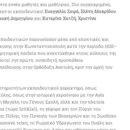
όντα εννέα μαθητές και μαθήτριες. Πιο συγκεκριμένα,
χαν οι εκπαιδευτικοί
Ευαγγελία Σειρά, Ελένη Μακρίδου
ριακή Δημητρίου
και
Κατερίνα Χατζή, Χριστίνα
εκπαιδευτικών παρουσίασαν μέσα από εποπτικές και
δευσης στην Κωνσταντινούπολη κατά την περίοδο 1620–
ι ρητορική παιδεία που αναπτύχθηκε στους κόλπους της
δοτεί την πρώτη συνειδητή προσπάθεια
αίδευσης στην Ορθόδοξη Ανατολή, πριν την αρχή του
στηριοτήτων εκπαιδευτικού χαρακτήρα, όπως
Πόλης, όπως στην ιστορική χερσόνησο με την Αγία
η Μεγάλη του Γένους Σχολή, αλλά και την πλατεία
α (τώρα Istiklal), τη γέφυρα και τον Πύργο του
της Πόλης, την Παναγία των Βλαχερνών και τη Ζωοδόχο
οσιανά τείχη, το Ρωμαϊκό Υδραγωγείο του Ουάλη και
ας μεταξύ Ευρώπης και Ασίας και φθάνοντας μέχρι τις