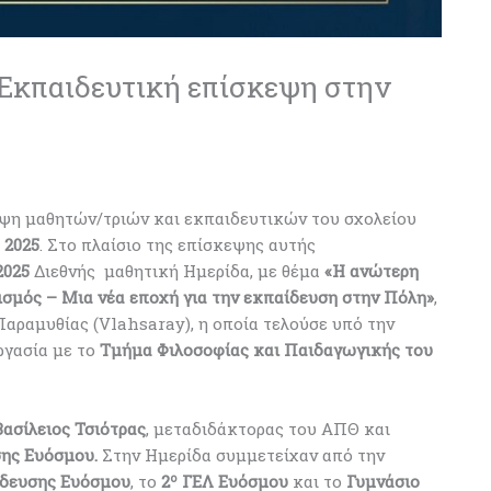
Eκπαιδευτική επίσκεψη στην
ψη μαθητών/τριών και εκπαιδευτικών του σχολείου
 2025
. Στο πλαίσιο της επίσκεψης αυτής
2025
Διεθνής μαθητική Ημερίδα, με θέμα
«Η ανώτερη
λισμός – Μια νέα εποχή για την εκπαίδευση στην Πόλη»
,
Παραμυθίας (Vlahsaray), η οποία τελούσε υπό την
ργασία με το
Τμήμα Φιλοσοφίας και Παιδαγωγικής του
Βασίλειος Τσιότρας
, μεταδιδάκτορας του ΑΠΘ και
σης Ευόσμου.
Στην Ημερίδα συμμετείχαν από την
ο
ίδευσης Ευόσμου
, το
2
ΓΕΛ Ευόσμου
και το
Γυμνάσιο